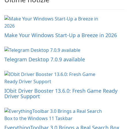
Make Your Windows Start-Up a Breeze in 2026
Telegram Desktop 7.0.9 available
IObit Driver Booster 13.6.0: Fresh Game Ready
Driver Support
EverythingToolbar 3.0 Brings a Real Search Box