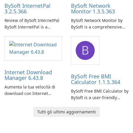
BySoft InternetPal
BySoft Network
3.2.5.366
Monitor 1.3.5.363
Review of BySoft InternetPal
BySoft Network Monitor by
BySoft InternetPal is a
BySoft is a comprehensive
comprehensive software
network monitoring software
application designed to
designed to help businesses
B
monitor your internet
effectively manage their
connection and provide real-
network infrastructure.
time insights into its
performance.
Internet Download
BySoft Free BMI
Manager 6.43.8
Calculator 1.1.5.364
Aumenta la tua velocità di
BySoft Free BMI Calculator by
download con Internet
BySoft is a user-friendly
Download Manager!
software application
designed to help you
Tutti gli ultimi aggiornamenti
calculate your Body Mass
Index quickly and accurately.