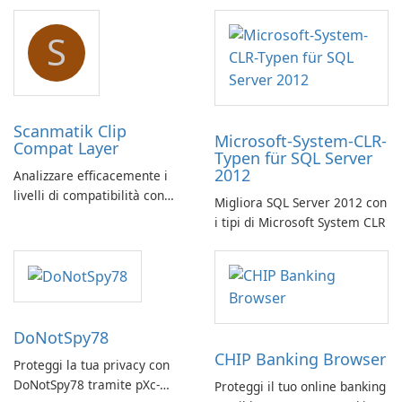
S
Scanmatik Clip
Microsoft-System-CLR-
Compat Layer
Typen für SQL Server
2012
Analizzare efficacemente i
livelli di compatibilità con
Migliora SQL Server 2012 con
Scanmatik Clip Compat Layer
i tipi di Microsoft System CLR
DoNotSpy78
CHIP Banking Browser
Proteggi la tua privacy con
DoNotSpy78 tramite pXc-
Proteggi il tuo online banking