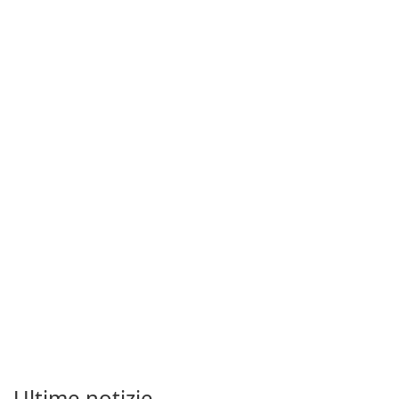
Ultime notizie