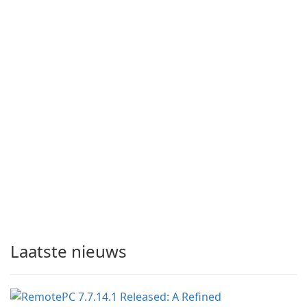
Laatste nieuws