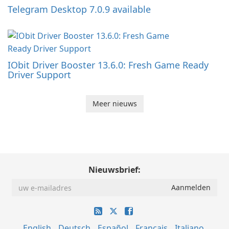
Telegram Desktop 7.0.9 available
IObit Driver Booster 13.6.0: Fresh Game Ready
Driver Support
Meer nieuws
Nieuwsbrief:
English
Deutsch
Español
Français
Italiano