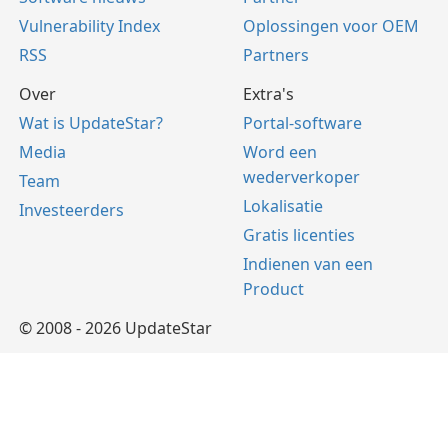
Vulnerability Index
Oplossingen voor OEM
RSS
Partners
Over
Extra's
Wat is UpdateStar?
Portal-software
Media
Word een
wederverkoper
Team
Lokalisatie
Investeerders
Gratis licenties
Indienen van een
Product
© 2008 - 2026 UpdateStar