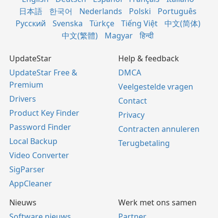
日本語
한국어
Nederlands
Polski
Português
Русский
Svenska
Türkçe
Tiếng Việt
中文(简体)
中文(繁體)
Magyar
हिन्दी
UpdateStar
Help & feedback
UpdateStar Free &
DMCA
Premium
Veelgestelde vragen
Drivers
Contact
Product Key Finder
Privacy
Password Finder
Contracten annuleren
Local Backup
Terugbetaling
Video Converter
SigParser
AppCleaner
Nieuws
Werk met ons samen
Software nieuws
Partner