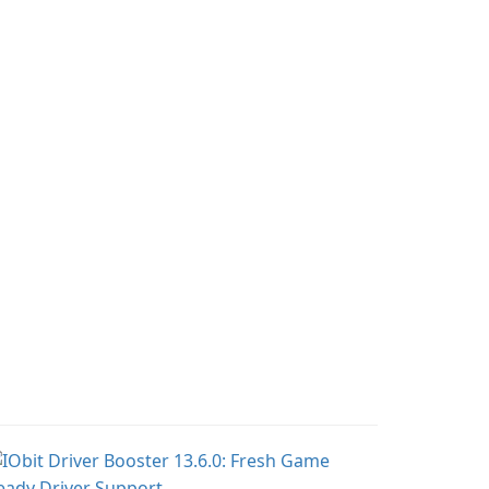
application designed to
help you calculate your
Body Mass Index quickly
and accurately.