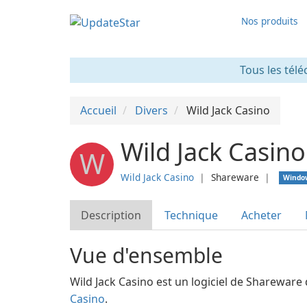
Nos produits
Tous les télé
Accueil
Divers
Wild Jack Casino
Wild Jack Casino
W
Wild Jack Casino
❘
Shareware
❘
Windo
Description
Technique
Acheter
Vue d'ensemble
Wild Jack Casino est un logiciel de Shareware
Casino
.