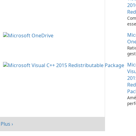
201
Red
Com
esse
l’ex
Mic
d’ap
Visu
One
Rati
gest
fich
Mic
Micr
One
Vis
201
Red
Pac
Amél
per
votr
avec
redi
Plus ›
Micr
C++ 