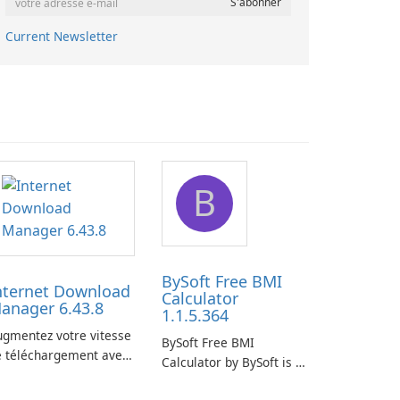
Current Newsletter
B
BySoft Free BMI
nternet Download
Calculator
anager 6.43.8
1.1.5.364
gmentez votre vitesse
BySoft Free BMI
e téléchargement avec
Calculator by BySoft is a
nternet Download
user-friendly software
anager !