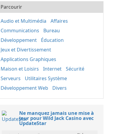
Parcourir
Audio et Multimédia
Affaires
Communications
Bureau
Développement
Éducation
Jeux et Divertissement
Applications Graphiques
Maison et Loisirs
Internet
Sécurité
Serveurs
Utilitaires Système
Développement Web
Divers
Ne manquez jamais une mise à
jour pour Wild Jack Casino avec
UpdateStar