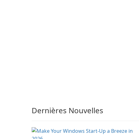
application that allows
application designed to
users to easily browse
ensure the continuous
and manage shared
and uninterrupted
folders on their networ
operation of your
computer system.
Dernières Nouvelles