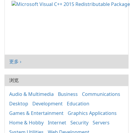
更多 ›
浏览
Audio & Multimedia
Business
Communications
Desktop
Development
Education
Games & Entertainment
Graphics Applications
Home & Hobby
Internet
Security
Servers
System Utilities
Web Development