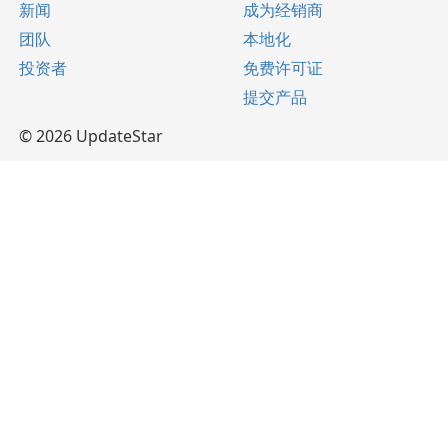
新闻
成为经销商
团队
本地化
投资者
免费许可证
提交产品
© 2026 UpdateStar