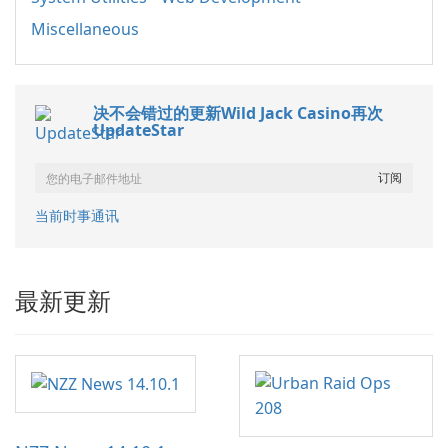
Miscellaneous
决不会错过的更新Wild Jack Casino再次
UpdateStar
当前时事通讯
最新更新