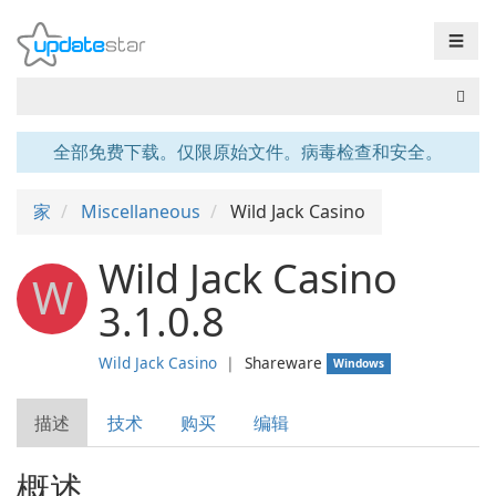
☰
全部免费下载。仅限原始文件。病毒检查和安全。
家
Miscellaneous
Wild Jack Casino
Wild Jack Casino
W
3.1.0.8
Wild Jack Casino
❘
Shareware
Windows
描述
技术
购买
编辑
概述